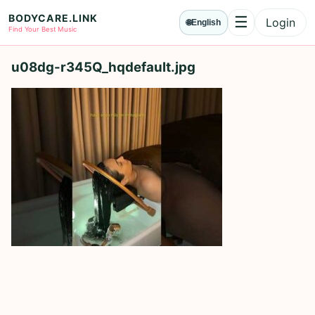
BODYCARE.LINK
☰
Login
🌐
English
Menu
Find Your Best Music
u08dg-r345Q_hqdefault.jpg