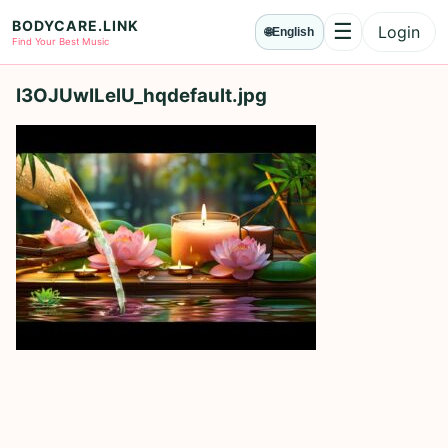
BODYCARE.LINK
☰
Login
🌐
English
Menu
Find Your Best Music
I3OJUwILelU_hqdefault.jpg