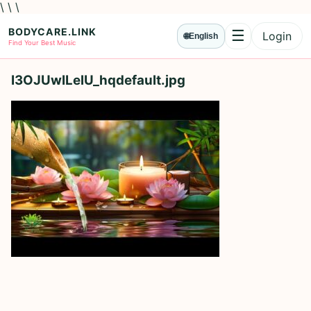
\ \ \
BODYCARE.LINK
☰
Login
🌐
English
Menu
Find Your Best Music
I3OJUwILelU_hqdefault.jpg