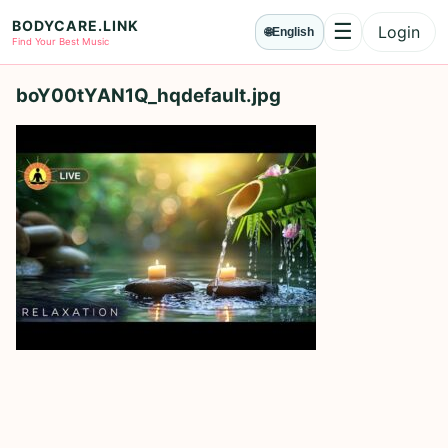
BODYCARE.LINK
☰
Login
🌐
English
Menu
Find Your Best Music
boY00tYAN1Q_hqdefault.jpg