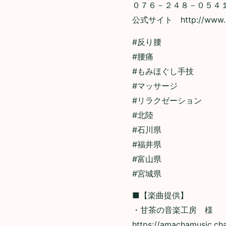
０７６－２４８－０５４
公式サイト http://www.mo
#反り腰
#腰痛
#もみほぐし手技
#マッサージ
#リラクゼーション
#北陸
#石川県
#福井県
#富山県
#宮城県
■【楽曲提供】
・甘茶の音楽工房 様
https://amachamusic.ch