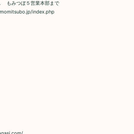
１ もみつぼ５営業本部まで
mitsubo.jp/index.php
agasi.com/