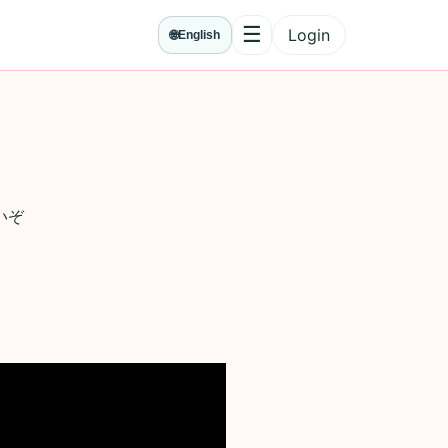
☰
Login
🌐
English
Menu
いぞ